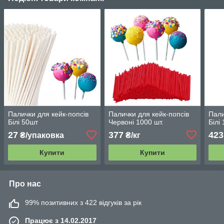
Палички для кейк-попсів
Палички для кейк-попсів
Пали
Білі 50шт
Червоні 1000 шт.
Білі
27
377
423
₴/упаковка
₴/кг
Купити
Купити
Про нас
99% позитивних з 422 відгуків за рік
Працює з 14.02.2017