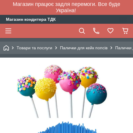
Магазин працює задля перемоги. Все буде
Україна!
Магазин кондитера ТДК
Товари та послуги
Палички для кейк попсів
Палички 