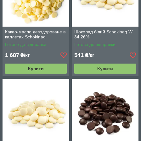
Какао-масло дезодороване в
Шоколад білий Schokinag W
каллетах Schokinag
34 26%
Готово до відправки
Готово до відправки
1 687
541
₴/кг
₴/кг
Купити
Купити