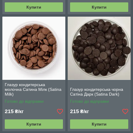
Купити
Купити
Глазур кондитерська
молочна Сатина Мілк (Satina
Глазур кондитерська чорна
Milk)
Сатіна Дарк (Satina Dark)
Готово до відправки
Готово до відправки
215
215
₴/кг
₴/кг
Купити
Купити