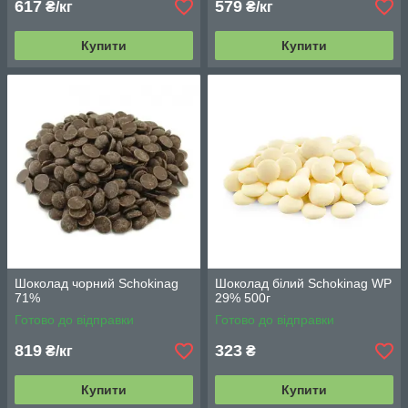
617
579
₴/кг
₴/кг
Купити
Купити
Шоколад чорний Schokinag
Шоколад білий Schokinag WP
71%
29% 500г
Готово до відправки
Готово до відправки
819
323
₴/кг
₴
Купити
Купити