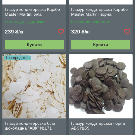
Глазур кондитерська Карібе
Глазур кондитерська Карибе
Master Martini біла
Master Martini чорна
Готово до відправки
Готово до відправки
239
320
₴/кг
₴/кг
Купити
Купити
Топ продажів
Глазур кондитерська біла
Глазур кондитерська чорна
шоколадна "АВК" №171
АВК №59