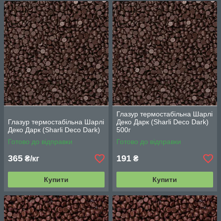
Глазур термостабільна Шарлі
Глазур термостабільна Шарлі
Деко Дарк (Sharli Deco Dark)
Деко Дарк (Sharli Deco Dark)
500г
Готово до відправки
Готово до відправки
365
191
₴/кг
₴
Купити
Купити