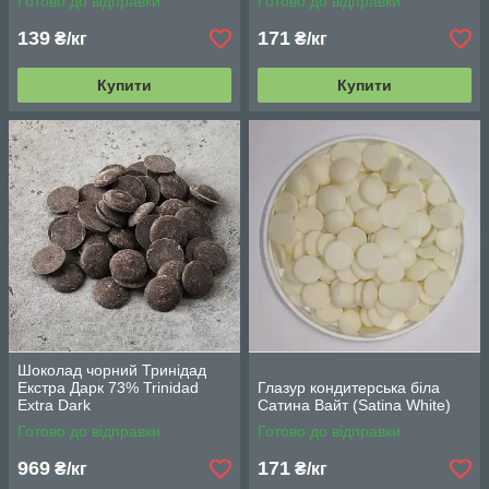
Готово до відправки
Готово до відправки
139
171
₴/кг
₴/кг
Купити
Купити
Шоколад чорний Тринідад
Екстра Дарк 73% Trinidad
Глазур кондитерська біла
Extra Dark
Сатина Вайт (Satina White)
Готово до відправки
Готово до відправки
969
171
₴/кг
₴/кг