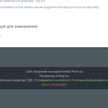
 заявлено в упаковці: 100 шт.
ративне, колір напису може відрізнятися від кольору на картинці.
ція для замовлення
₴
Сайт створений на маркетплейсі
Prom.ua
Продавець на Bigl.ua
Магазин кондитера ТДК |
Поскаржитися на контент
|
Політика конфіденційност
Select Language
▼