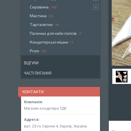
Сировина
148
Мастика
22
Тарталетки
16
Палички для кейк попсів
7
Кондитерські мішки
3
Prom
80
ВІДГУКИ
ЧАСТІ ПИТАННЯ
КОНТАКТИ
Магазин кондитера ТДК
вул. 23-го Серпня 4, Харків, Україна