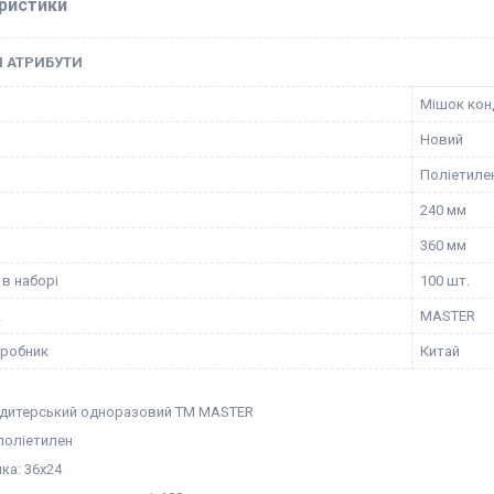
ристики
І АТРИБУТИ
Мішок кон
Новий
Поліетиле
240 мм
360 мм
 в наборі
100 шт.
к
MASTER
иробник
Китай
дитерський одноразовий ТМ MASTER
поліетилен
ка: 36х24