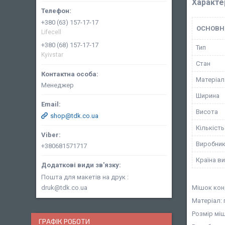
Характе
+380 (63) 157-17-17
ОСНОВН
Lifecell
+380 (68) 157-17-17
Тип
Kyivstar
Стан
Матеріал
Менеджер
Ширина
Висота
shop@tdk.co.ua
Кількість
Виробни
+380681571717
Країна в
Пошта для макетів на друк
druk@tdk.co.ua
Мішок кон
Матеріал: 
Розмір міш
ГРАФІК РОБОТИ