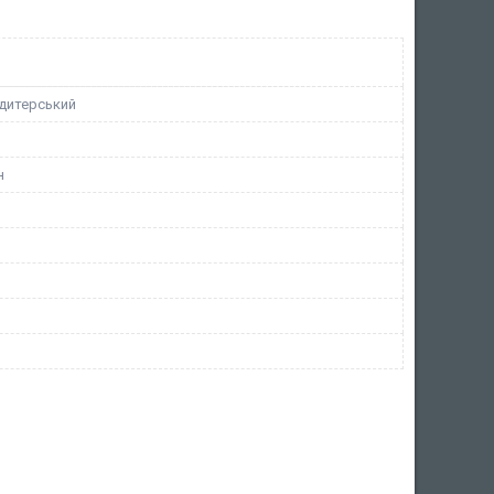
дитерський
н