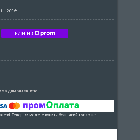
і — 200 ₴
КУПИТИ З
ів
за домовленістю
атежі. Тепер ви можете купити будь-який товар не