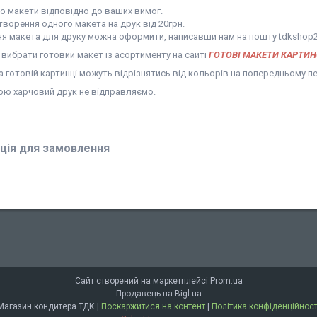
 макети відповідно до ваших вимог.
творення одного макета на друк від 20грн.
я макета для друку можна оформити, написавши нам на пошту tdkshop
вибрати готовий макет із асортименту на сайті
ГОТОВІ МАКЕТИ КАРТИ
 готовій картинці можуть відрізнятись від кольорів на попередньому п
ою харчовий друк не відправляємо.
ція для замовлення
Сайт створений на маркетплейсі
Prom.ua
Продавець на Bigl.ua
Магазин кондитера ТДК |
Поскаржитися на контент
|
Політика конфіденційност