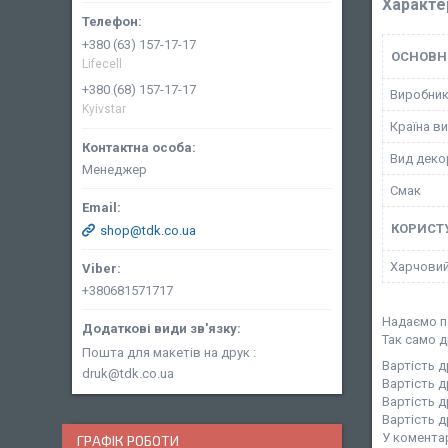
Характе
+380 (63) 157-17-17
ОСНОВН
Lifecell
+380 (68) 157-17-17
Виробни
Kyivstar
Країна в
Вид деко
Менеджер
Смак
КОРИСТ
shop@tdk.co.ua
Харчовий
+380681571717
Надаємо п
Так само д
Пошта для макетів на друк
Вартість д
druk@tdk.co.ua
Вартість д
Вартість 
Вартість д
У коментар
ГРАФІК РОБОТИ