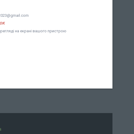
2023@gmail.com
НОК
ерегляді на екрані вашого пристрою
і