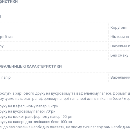
ристики
І
к
Kopyform
иробник
Німеччина
ру
Вафельні 
Без смаку
УВАЛЬНИЦЬКІ ХАРАКТЕРИСТИКИ
 папір
Вафельний
ослуги з харчового друку на цукровому та вафельному папері, формат д
рукуємо на шокотрансферному папері та папері для випікання безе / мер
руку на вафельному папері 37грн
руку на цукровому папері 70грн
друку на шокотрансферному папері 90грн
руку на папері для випікання безе 100грн
і до замовлення необхідно вказати, на якому типі паперу вам необхідний