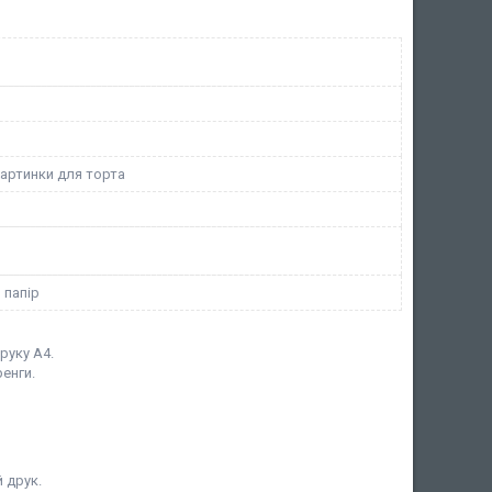
картинки для торта
 папір
руку А4.
енги.
 друк.