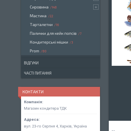
Сировина
148
Мастика
22
Тарталетки
16
Палички для кейк попсів
7
Кондитерські мішки
3
Prom
80
ВІДГУКИ
ЧАСТІ ПИТАННЯ
КОНТАКТИ
Магазин кондитера ТДК
вул. 23-го Серпня 4, Харків, Україна