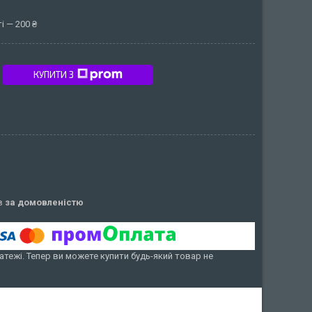
і — 200 ₴
КУПИТИ З
ів
за домовленістю
атежі. Тепер ви можете купити будь-який товар не