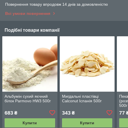
Повернення товару впродовж 14 днів за домовленістю
Всі умови повернення
Подібні товари компанії
Альбумін сухий яєчний
Мигдальні пластівці
Пека
білок Parmovo HW3 500г
Calconut Іспанія 500г
(роз
500г
683
343
77
₴
₴
Купити
Купити