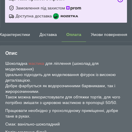
Замовлення під захистом
Доступна доставка
Характеристики
Доставка
Оплата
Умови повернення
Опис
Шоколадна
мастика
для ліплення (шоколад для
моделювання)
Ідеально підходить для моделювання фігурок із високою
деталізацією.
Добре фарбується як водорозчинними барвниками, так і
жиророзчинними.
Також можна використовувати для обтяжки тортів, для чого
потрібно змішати з цукровою мастикою в пропорції 50/50.
Працювати необхідно у прохолодному приміщенні, добре
тане в руках.
Смак: ванільно-шоколадний
Колір: молочно-білий