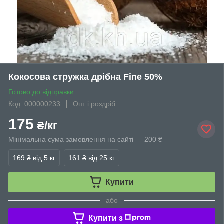
Кокосова стружка дрібна Fine 50%
Готово до відправки
Код: 000000233
Опт і роздріб
175
₴/кг
Мінімальна сума замовлення на сайті — 200 ₴
169 ₴
від 5 кг
161 ₴
від 25 кг
Купити
або
Купити з