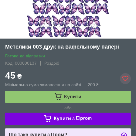
Метелики 003 друк на вафельному папері
Готово до відправки
Код: 000000137
Роздріб
45
₴
Мінімальна сума замовлення на сайті — 200 ₴
Купити
або
Купити з
Що таке купити з Пром?