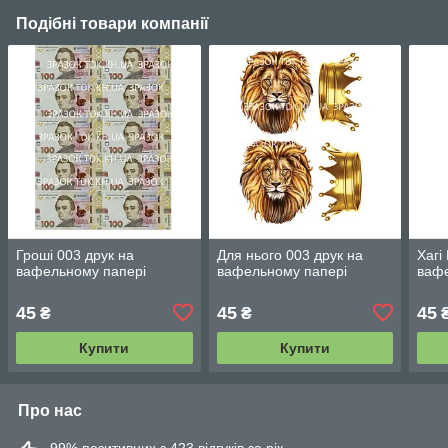
Подібні товари компанії
Гроші 003 друк на
Для нього 003 друк на
Хагі
вафельному папері
вафельному папері
вафе
45
45
45
₴
₴
Купити
Купити
Про нас
99% позитивних з 423 відгуків за рік