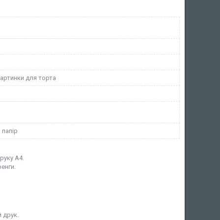
картинки для торта
 папір
руку А4.
енги.
 друк.