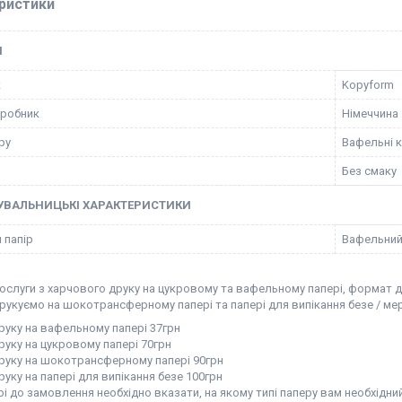
ристики
І
к
Kopyform
иробник
Німеччина
ру
Вафельні 
Без смаку
УВАЛЬНИЦЬКІ ХАРАКТЕРИСТИКИ
 папір
Вафельний
ослуги з харчового друку на цукровому та вафельному папері, формат д
рукуємо на шокотрансферному папері та папері для випікання безе / мер
руку на вафельному папері 37грн
руку на цукровому папері 70грн
друку на шокотрансферному папері 90грн
руку на папері для випікання безе 100грн
і до замовлення необхідно вказати, на якому типі паперу вам необхідний