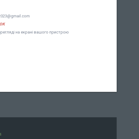
2023@gmail.com
НОК
ерегляді на екрані вашого пристрою
і