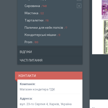
Сировина
148
Мастика
22
Тарталетки
16
Палички для кейк попсів
7
Кондитерські мішки
3
Prom
80
ВІДГУКИ
ЧАСТІ ПИТАННЯ
КОНТАКТИ
Магазин кондитера ТДК
вул. 23-го Серпня 4, Харків, Україна