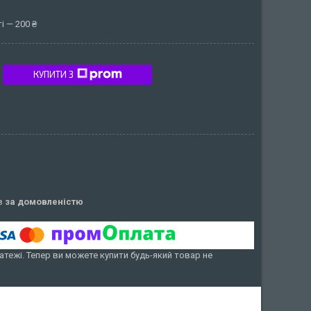
і — 200 ₴
КУПИТИ З
ів
за домовленістю
атежі. Тепер ви можете купити будь-який товар не