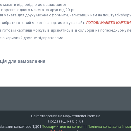
 макети відповідно до ваших вимог.
творення одного макета на друк від 20грн.
я макета для друку можна оформити, написавши нам на пошту tdkshop
вибрати готовий макет із асортименту на сайті
ГОТОВІ МАКЕТИ КАРТИ
 готовій картинці можуть відрізнятись від кольорів на попередньому п
ою харчовий друк не відправляємо.
ція для замовлення
Сайт створений на маркетплейсі
Prom.ua
Продавець на Bigl.ua
Магазин кондитера ТДК |
Поскаржитися на контент
|
Політика конфіденційност