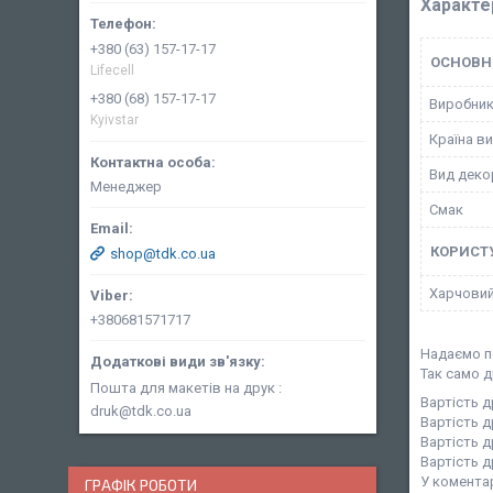
Характе
+380 (63) 157-17-17
ОСНОВН
Lifecell
+380 (68) 157-17-17
Виробни
Kyivstar
Країна в
Вид деко
Менеджер
Смак
КОРИСТ
shop@tdk.co.ua
Харчовий
+380681571717
Надаємо п
Так само д
Пошта для макетів на друк
Вартість д
druk@tdk.co.ua
Вартість д
Вартість 
Вартість д
У коментар
ГРАФІК РОБОТИ